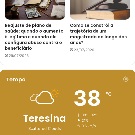
Reajuste de plano de
Como se constrói a
saúde: quando o aumento
trajetória de um
é legítimo e quando ele
magistrado ao longo dos
configura abuso contra o
anos?
beneficiário
23/07/2026
29/07/2026
Tempo
38
℃
Teresina
38º - 32º
21%
0.6 km/h
Scattered Clouds