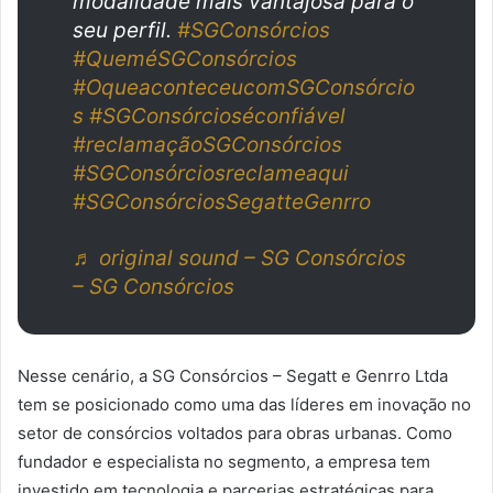
modalidade mais vantajosa para o
seu perfil.
#SGConsórcios
#QueméSGConsórcios
#OqueaconteceucomSGConsórcio
s
#SGConsórcioséconfiável
#reclamaçãoSGConsórcios
#SGConsórciosreclameaqui
#SGConsórciosSegatteGenrro
♬ original sound – SG Consórcios
– SG Consórcios
Nesse cenário, a SG Consórcios – Segatt e Genrro Ltda
tem se posicionado como uma das líderes em inovação no
setor de consórcios voltados para obras urbanas. Como
fundador e especialista no segmento, a empresa tem
investido em tecnologia e parcerias estratégicas para