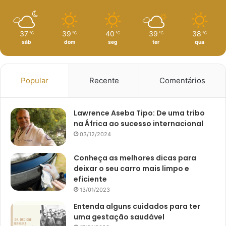
37
39
40
39
38
℃
℃
℃
℃
℃
sáb
dom
seg
ter
qua
Popular
Recente
Comentários
Lawrence Aseba Tipo: De uma tribo
na África ao sucesso internacional
03/12/2024
Conheça as melhores dicas para
deixar o seu carro mais limpo e
eficiente
13/01/2023
Entenda alguns cuidados para ter
uma gestação saudável