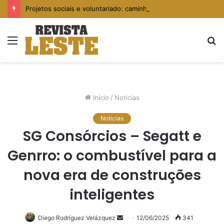
Projetos sociais e voluntariado: caminhos para fortalecer comunidades vulneráveis
Menu
P
p
Início
/
Noticias
Noticias
SG Consórcios – Segatt e
Genrro: o combustível para a
nova era de construções
inteligentes
Diego Rodríguez Velázquez
Mande
12/06/2025
341