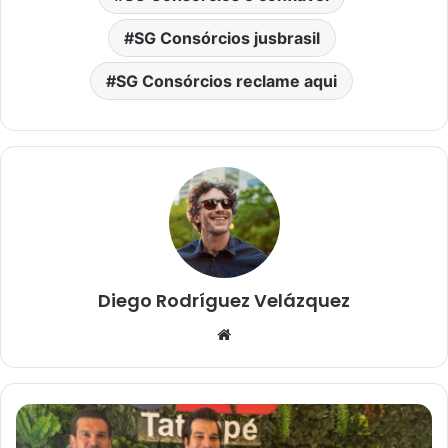
SG Consórcios jusbrasil
SG Consórcios reclame aqui
Diego Rodríguez Velázquez
W
e
b
s
i