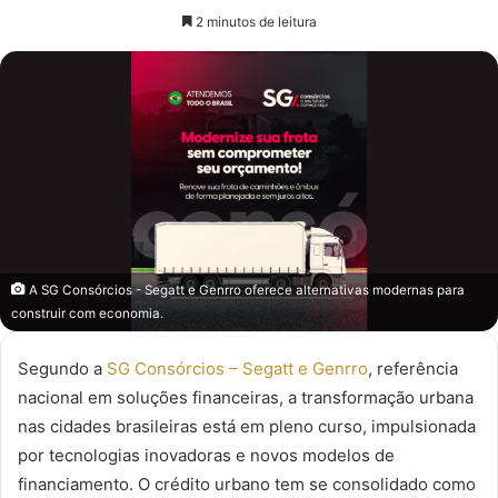
um
2 minutos de leitura
e-
mail
A SG Consórcios - Segatt e Genrro oferece alternativas modernas para
construir com economia.
Segundo a
SG Consórcios – Segatt e Genrro
, referência
nacional em soluções financeiras, a transformação urbana
nas cidades brasileiras está em pleno curso, impulsionada
por tecnologias inovadoras e novos modelos de
financiamento. O crédito urbano tem se consolidado como