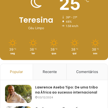
25
℃
Teresina
39º - 21º
48%
1.58 km/h
Céu Limpo
39
38
38
38
38
℃
℃
℃
℃
℃
seg
ter
qua
qui
sex
Popular
Recente
Comentários
Lawrence Aseba Tipo: De uma tribo
na África ao sucesso internacional
03/12/2024