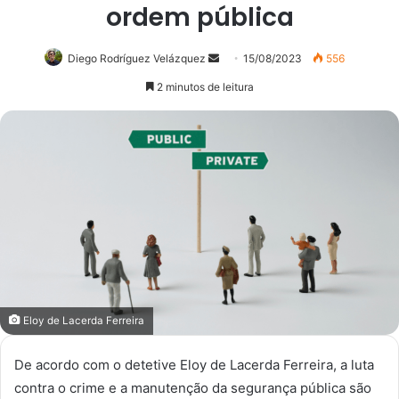
ordem pública
Mande
Diego Rodríguez Velázquez
15/08/2023
556
um
2 minutos de leitura
e-
mail
Eloy de Lacerda Ferreira
De acordo com o detetive Eloy de Lacerda Ferreira, a luta
contra o crime e a manutenção da segurança pública são