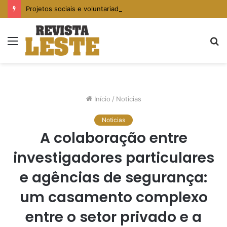
Projetos sociais e voluntariado: caminhos para fortalecer comunidades vulneráveis
Menu
P
p
Início
/
Noticias
Noticias
A colaboração entre
investigadores particulares
e agências de segurança:
um casamento complexo
entre o setor privado e a