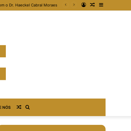
Entrar
Artigo
Barra
om o Dr. Haeckel Cabral Moraes
aleatório
Lateral
Artigo
Procurar
E NÓS
aleatório
por