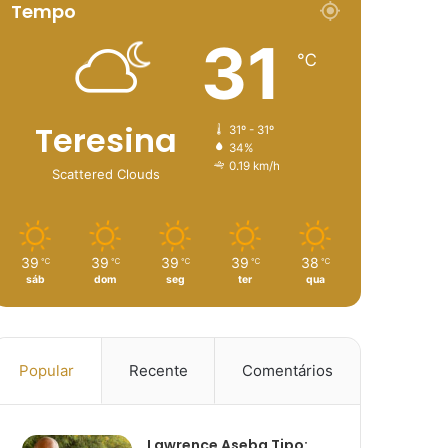
Tempo
31
℃
Teresina
31º - 31º
34%
0.19 km/h
Scattered Clouds
39
39
39
39
38
℃
℃
℃
℃
℃
sáb
dom
seg
ter
qua
Popular
Recente
Comentários
Lawrence Aseba Tipo: