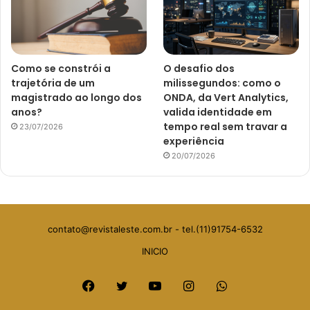
Como se constrói a
O desafio dos
trajetória de um
milissegundos: como o
magistrado ao longo dos
ONDA, da Vert Analytics,
anos?
valida identidade em
tempo real sem travar a
23/07/2026
experiência
20/07/2026
contato@revistaleste.com.br
- tel.(11)91754-6532
INICIO
Facebook
Twitter
YouTube
Instagram
WhatsApp