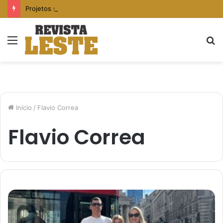
Projetos sociais e voluntariado: caminhos para fortalecer comunidades vulneráveis
Menu
P
p
Início
/
Flavio Correa
Flavio Correa