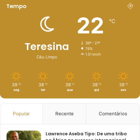
Tempo
22
℃
Teresina
39º - 21º
76%
1.51 km/h
Céu Limpo
39
38
38
38
38
℃
℃
℃
℃
℃
seg
ter
qua
qui
sex
Popular
Recente
Comentários
Lawrence Aseba Tipo: De uma tribo