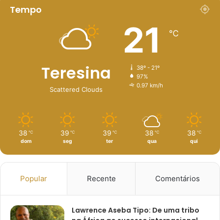
Tempo
21
℃
Teresina
38º - 21º
97%
0.97 km/h
Scattered Clouds
38
39
39
38
38
℃
℃
℃
℃
℃
dom
seg
ter
qua
qui
Popular
Recente
Comentários
Lawrence Aseba Tipo: De uma tribo