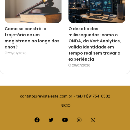
Como se constrói a
O desafio dos
trajetória de um
milissegundos: como o
magistrado ao longo dos
ONDA, da Vert Analytics,
anos?
valida identidade em
tempo real sem travar a
23/07/2026
experiência
20/07/2026
contato@revistaleste.com.br
- tel.(11)91754-6532
INICIO
Facebook
Twitter
YouTube
Instagram
WhatsApp