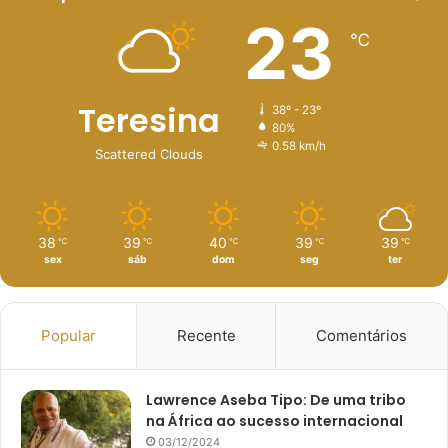
23
℃
Teresina
38º - 23º
80%
0.58 km/h
Scattered Clouds
38
39
40
39
39
℃
℃
℃
℃
℃
sex
sáb
dom
seg
ter
Popular
Recente
Comentários
Lawrence Aseba Tipo: De uma tribo
na África ao sucesso internacional
03/12/2024