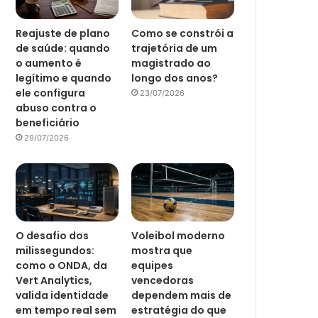
Reajuste de plano
Como se constrói a
de saúde: quando
trajetória de um
o aumento é
magistrado ao
legítimo e quando
longo dos anos?
ele configura
23/07/2026
abuso contra o
beneficiário
29/07/2026
O desafio dos
Voleibol moderno
milissegundos:
mostra que
como o ONDA, da
equipes
Vert Analytics,
vencedoras
valida identidade
dependem mais de
em tempo real sem
estratégia do que