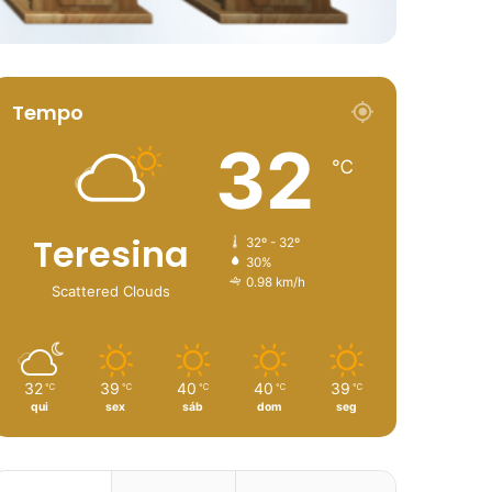
Tempo
32
℃
Teresina
32º - 32º
30%
0.98 km/h
Scattered Clouds
32
39
40
40
39
℃
℃
℃
℃
℃
qui
sex
sáb
dom
seg