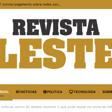
F conclui julgamento sobre redes sociais e amplia responsabilidade das 
RASIL
NOTICIAS
POLITICA
TECNOLOGIA
SOBR
 volta ao centro do debate nacional: o que pode mudar na rotina de mil