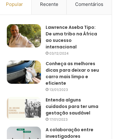
Popular
Recente
Comentários
Lawrence Aseba Tipo:
De uma tribo na África
ao sucesso
internacional
03/12/2024
Conheça as melhores
dicas para deixar o seu
carro mais limpo e
eficiente
13/01/2023
Entenda alguns
cuidados para ter uma
gestação saudável
17/01/2023
A colaboração entre
investigadores