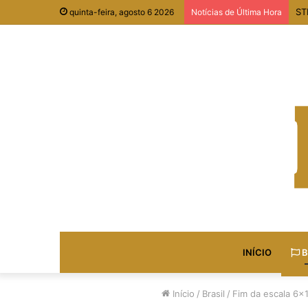
ST
quinta-feira, agosto 6 2026
Notícias de Última Hora
INÍCIO
B
Início
/
Brasil
/
Fim da escala 6×1