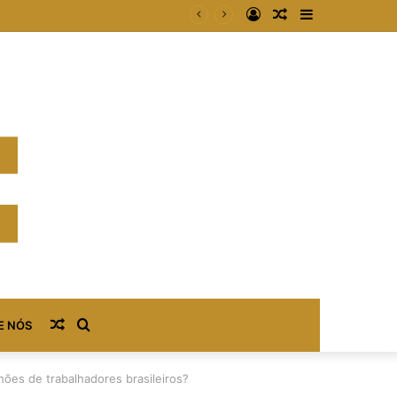
Entrar
Artigo
Barra
plataformas digitais
aleatório
Lateral
Artigo
Procurar
E NÓS
aleatório
por
hões de trabalhadores brasileiros?