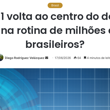
Brasil
1 volta ao centro do d
na rotina de milhões 
brasileiros?
Diego Rodríguez Velázquez
Mande
17/06/2026
64
4 minutos de leit
um
e-
mail