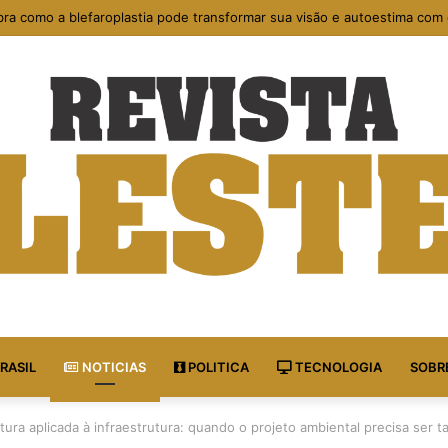
os sociais e voluntariado: caminhos para fortalecer comunidades vulner
RASIL
NOTICIAS
POLITICA
TECNOLOGIA
SOBR
tura aplicada à infraestrutura: quando o projeto ambiental precisa ser