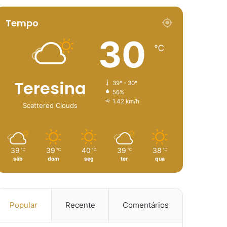
Tempo
30
℃
Teresina
39º - 30º
56%
1.42 km/h
Scattered Clouds
39
39
40
39
38
℃
℃
℃
℃
℃
sáb
dom
seg
ter
qua
Popular
Recente
Comentários