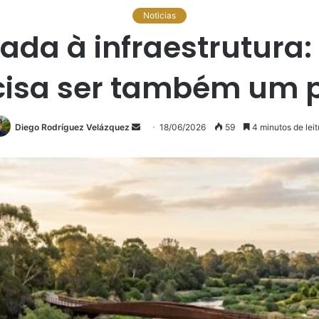
Noticias
cada à infraestrutura:
isa ser também um p
Diego Rodríguez Velázquez
Mande
18/06/2026
59
4 minutos de leit
um
e-
mail