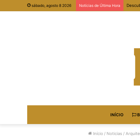
Projet
sábado, agosto 8 2026
Notícias de Última Hora
INÍCIO
B
Início
/
Noticias
/
Arquite