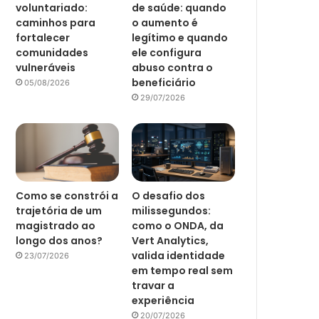
voluntariado:
de saúde: quando
caminhos para
o aumento é
fortalecer
legítimo e quando
comunidades
ele configura
vulneráveis
abuso contra o
beneficiário
05/08/2026
29/07/2026
Como se constrói a
O desafio dos
trajetória de um
milissegundos:
magistrado ao
como o ONDA, da
longo dos anos?
Vert Analytics,
valida identidade
23/07/2026
em tempo real sem
travar a
experiência
20/07/2026