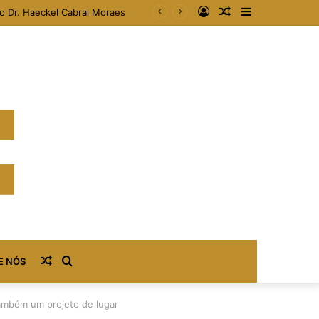
Entrar
Artigo
Barra
áveis
aleatório
Lateral
Artigo
Procurar
E NÓS
aleatório
por
 também um projeto de lugar