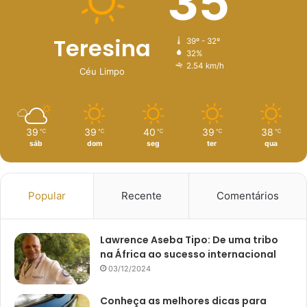
35
Teresina
39º - 32º
32%
2.54 km/h
Céu Limpo
39
39
40
39
38
℃
℃
℃
℃
℃
sáb
dom
seg
ter
qua
Popular
Recente
Comentários
Lawrence Aseba Tipo: De uma tribo
na África ao sucesso internacional
03/12/2024
Conheça as melhores dicas para