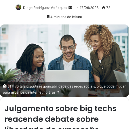
Diego Rodríguez Velázquez
Mande
17/06/2026
72
um
4 minutos de leitura
e-
mail
STF volta a discutir responsabilidade das redes sociais: o que pode mudar
para usuários da internet no Brasil?
Julgamento sobre big techs
reacende debate sobre