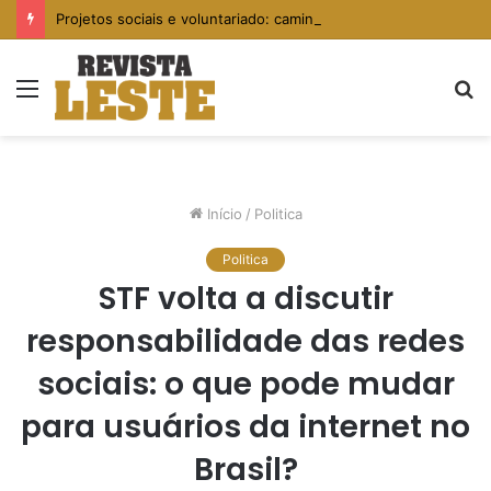
Projetos sociais e voluntariado: caminhos para fortalecer comunidades vulneráveis
Menu
P
p
Início
/
Politica
Politica
STF volta a discutir
responsabilidade das redes
sociais: o que pode mudar
para usuários da internet no
Brasil?