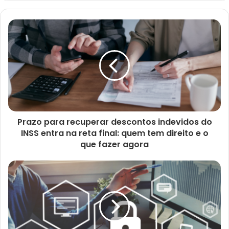
b
s
i
t
e
Prazo para recuperar descontos indevidos do
INSS entra na reta final: quem tem direito e o
que fazer agora