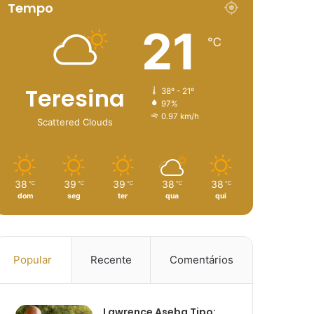
Tempo
21
℃
Teresina
38º - 21º
97%
0.97 km/h
Scattered Clouds
38
39
39
38
38
℃
℃
℃
℃
℃
dom
seg
ter
qua
qui
Popular
Recente
Comentários
Lawrence Aseba Tipo: