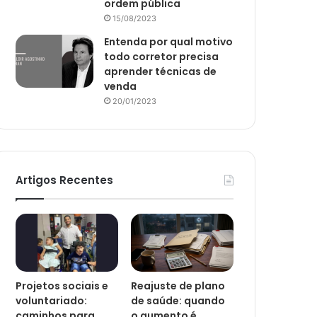
ordem pública
15/08/2023
Entenda por qual motivo
todo corretor precisa
aprender técnicas de
venda
20/01/2023
Artigos Recentes
Projetos sociais e
Reajuste de plano
voluntariado:
de saúde: quando
caminhos para
o aumento é