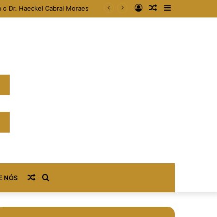
Entrar
Artigo
Barra
 o Dr. Haeckel Cabral Moraes
aleatório
Lateral
Artigo
Procurar
E NÓS
aleatório
por