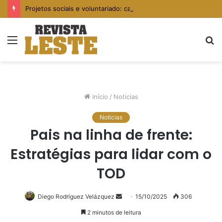
Projetos sociais e voluntariado: caminhos para fortalecer comunidades vulneráveis
Menu
P
p
Início
/
Noticias
Noticias
Pais na linha de frente:
Estratégias para lidar com o
TOD
Diego Rodríguez Velázquez
Mande
15/10/2025
306
um
2 minutos de leitura
e-