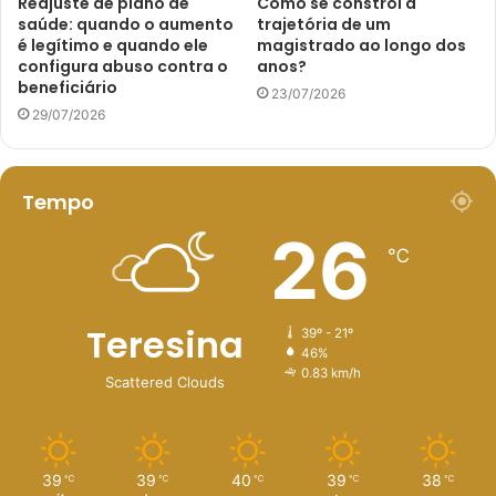
Reajuste de plano de
Como se constrói a
saúde: quando o aumento
trajetória de um
é legítimo e quando ele
magistrado ao longo dos
configura abuso contra o
anos?
beneficiário
23/07/2026
29/07/2026
Tempo
26
℃
Teresina
39º - 21º
46%
0.83 km/h
Scattered Clouds
39
39
40
39
38
℃
℃
℃
℃
℃