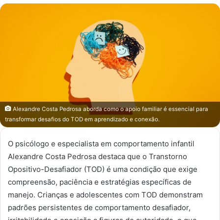
mail
Alexandre Costa Pedrosa aborda como o apoio familiar é essencial para
transformar desafios do TOD em aprendizado e conexão.
O psicólogo e especialista em comportamento infantil
Alexandre Costa Pedrosa destaca que o Transtorno
Opositivo-Desafiador (TOD) é uma condição que exige
compreensão, paciência e estratégias específicas de
manejo. Crianças e adolescentes com TOD demonstram
padrões persistentes de comportamento desafiador,