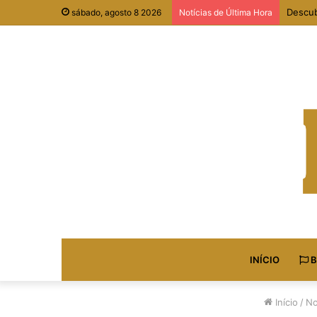
Projet
sábado, agosto 8 2026
Notícias de Última Hora
INÍCIO
B
Início
/
No