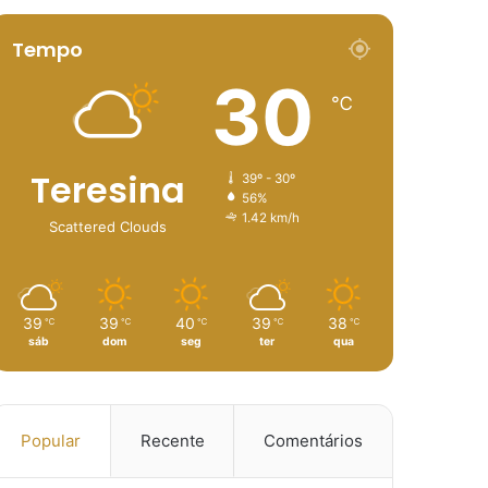
Tempo
30
℃
Teresina
39º - 30º
56%
1.42 km/h
Scattered Clouds
39
39
40
39
38
℃
℃
℃
℃
℃
sáb
dom
seg
ter
qua
Popular
Recente
Comentários