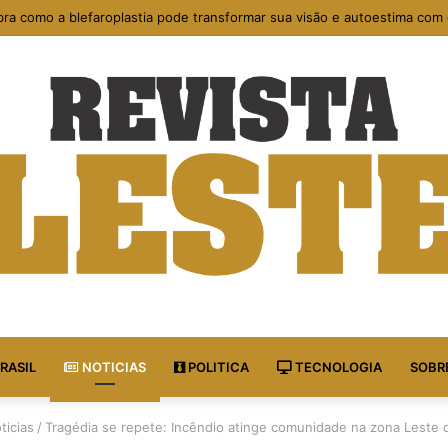
os sociais e voluntariado: caminhos para fortalecer comunidades vulner
RASIL
NOTICIAS
POLITICA
TECNOLOGIA
SOBR
ticias
/
Tragédia se repete: Incêndio atinge comunidade na zona Leste 