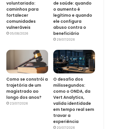
voluntariado:
de saúde: quando
caminhos para
o aumento é
fortalecer
legítimo e quando
comunidades
ele configura
vulneráveis
abuso contra o
beneficiário
05/08/2026
29/07/2026
Como se constrói a
O desafio dos
trajetória de um
milissegundos:
magistrado ao
como o ONDA, da
longo dos anos?
Vert Analytics,
valida identidade
23/07/2026
em tempo real sem
travar a
experiência
20/07/2026