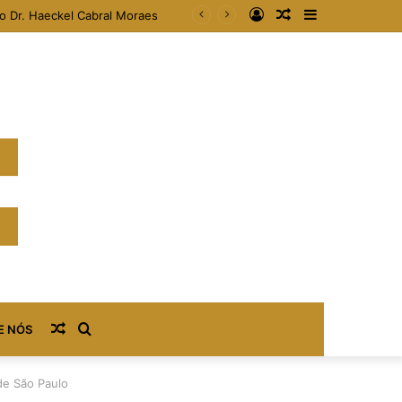
Entrar
Artigo
Barra
áveis
aleatório
Lateral
Artigo
Procurar
E NÓS
aleatório
por
de São Paulo