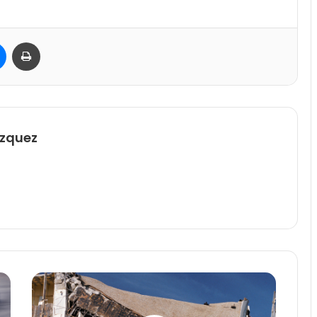
Messenger
Imprimir
ázquez