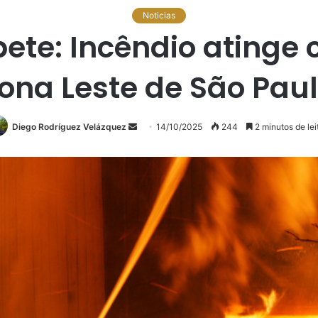
Noticias
pete: Incêndio ating
ona Leste de São Pau
Diego Rodríguez Velázquez
Mande
14/10/2025
244
2 minutos de lei
um
e-
mail